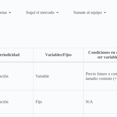
tema
Seguí el mercado
Sumate al equipo
Condiciones en 
eriodicidad
Variables/Fijos
ser variabl
Precio futuro x co
ación
Variable
tamaño contrato (
ación
Fijo
N/A