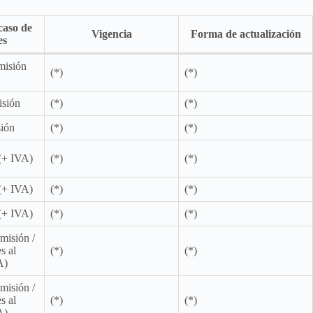
caso de
Vigencia
Forma de actualización
es
misión
(*)
(*)
isión
(*)
(*)
ión
(*)
(*)
 (+ IVA)
(*)
(*)
 (+ IVA)
(*)
(*)
 (+ IVA)
(*)
(*)
misión /
s al
(*)
(*)
A)
misión /
s al
(*)
(*)
A)