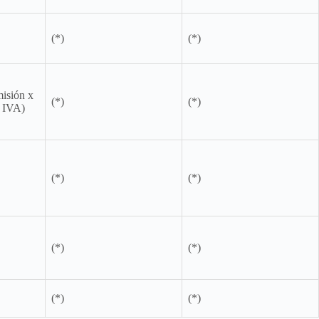
(*)
(*)
misión x
(*)
(*)
+ IVA)
(*)
(*)
(*)
(*)
(*)
(*)