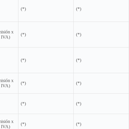
(*)
(*)
misión x
(*)
(*)
+ IVA)
(*)
(*)
misión x
(*)
(*)
+ IVA)
(*)
(*)
misión x
(*)
(*)
+ IVA)