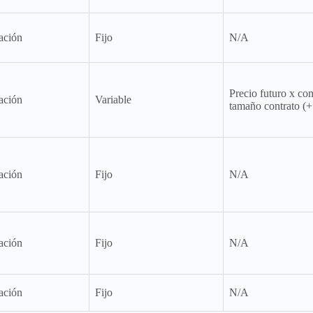
ación
Fijo
N/A
Precio futuro x co
ación
Variable
tamaño contrato (
ación
Fijo
N/A
ación
Fijo
N/A
ación
Fijo
N/A