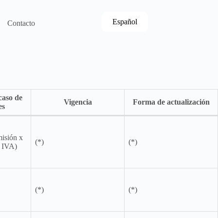
Español
English
Contacto
Português
caso de
Vigencia
Forma de actualización
es
misión x
(*)
(*)
+ IVA)
(*)
(*)