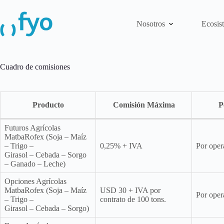
Saltar
al
contenido
Nosotros
Ecosis
Cuadro de comisiones
Producto
Comisión Máxima
P
Futuros Agrícolas
MatbaRofex (Soja – Maíz
– Trigo –
0,25% + IVA
Por oper
Girasol – Cebada – Sorgo
– Ganado – Leche)
Opciones Agrícolas
MatbaRofex (Soja – Maíz
USD 30 + IVA por
Por oper
– Trigo –
contrato de 100 tons.
Girasol – Cebada – Sorgo)